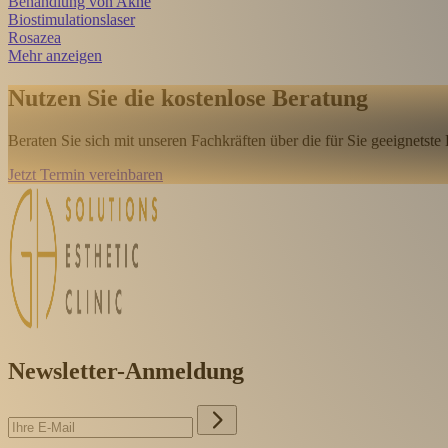
Behandlung von Akne
Biostimulationslaser
Rosazea
Mehr anzeigen
Nutzen Sie die kostenlose Beratung
Beraten Sie sich mit unseren Fachkräften über die für Sie geeignetste
Jetzt Termin vereinbaren
Newsletter-Anmeldung