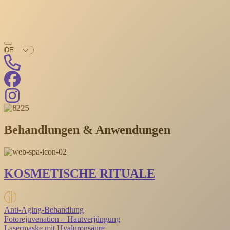
Behandlungen & Anwendungen
KOSMETISCHE RITUALE
Anti-Aging-Behandlung
Fotorejuvenation – Hautverjüngung
Lasermaske mit Hyaluronsäure