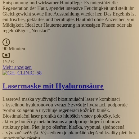
Entspannung und wirksamer Hautpflege. Es unterstützt die
Regeneration der Haut, spendet intensive Feuchtigkeit und stellt ihr
Gleichgewicht sowie ihre Ausstrahlung wieder her. Das Ergebnis ist
ein frisches, geklärtes und beruhigtes Hautbild ohne Anzeichen von
Müdigkeit. Ideal zur Hauterneuerung in stressigen Phasen oder als
regelmäßiger „Neustart“.
90 Minuten
152 €
Mehr anzeigen
Lasermaske mit Hyaluronsäure
Laserová maska využívající biostimulační laser v kombinaci
s kyselinou hyaluronovou výrazně zvyšuje hydrataci, podporuje
tvorbu kolagenu a urychluje regeneraci kožních buněk.
Biostimulační laser proniká do hlubších vrstev pokožky, kde
aktivuje buněčný metabolismus a podporuje hojení i obnovu
struktury pleti. Pleť je po ošetření hladká, vypnutá, sjednocená
a výrazně svěžejší. Výsledkem je okamžité zlepšení kvality pleti bez
invazivního zásahu.