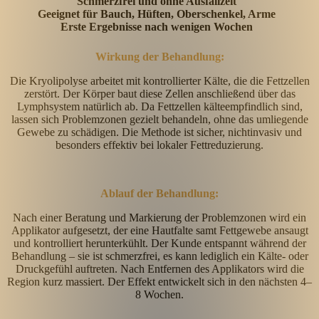
Schmerzfrei und ohne Ausfallzeit
Geeignet für Bauch, Hüften, Oberschenkel, Arme
Erste Ergebnisse nach wenigen Wochen
Wirkung der Behandlung:
Die Kryolipolyse arbeitet mit kontrollierter Kälte, die die Fettzellen
zerstört. Der Körper baut diese Zellen anschließend über das
Lymphsystem natürlich ab. Da Fettzellen kälteempfindlich sind,
lassen sich Problemzonen gezielt behandeln, ohne das umliegende
Gewebe zu schädigen. Die Methode ist sicher, nichtinvasiv und
besonders effektiv bei lokaler Fettreduzierung.
Ablauf der Behandlung:
Nach einer Beratung und Markierung der Problemzonen wird ein
Applikator aufgesetzt, der eine Hautfalte samt Fettgewebe ansaugt
und kontrolliert herunterkühlt. Der Kunde entspannt während der
Behandlung – sie ist schmerzfrei, es kann lediglich ein Kälte- oder
Druckgefühl auftreten. Nach Entfernen des Applikators wird die
Region kurz massiert. Der Effekt entwickelt sich in den nächsten 4–
8 Wochen.