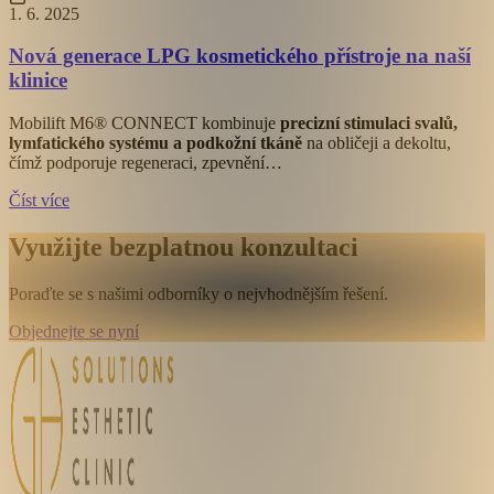
1. 6. 2025
Nová generace LPG kosmetického přístroje na naší
klinice
Mobilift M6® CONNECT kombinuje
precizní stimulaci svalů,
lymfatického systému a podkožní tkáně
na obličeji a dekoltu,
čímž podporuje regeneraci, zpevnění…
Číst více
Využijte bezplatnou konzultaci
Poraďte se s našimi odborníky o nejvhodnějším řešení.
Objednejte se nyní