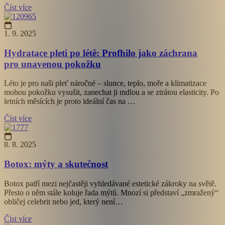
Číst více
1. 9. 2025
Hydratace pleti po létě: Profhilo jako záchrana
pro unavenou pokožku
Léto je pro naši pleť náročné – slunce, teplo, moře a klimatizace
mohou pokožku vysušit, zanechat ji mdlou a se ztrátou elasticity. Po
letních měsících je proto ideální čas na …
Číst více
8. 8. 2025
Botox: mýty a skutečnost
Botox patří mezi nejčastěji vyhledávané estetické zákroky na světě.
Přesto o něm stále koluje řada mýtů. Mnozí si představí „zmražený“
obličej celebrit nebo jed, který není…
Číst více