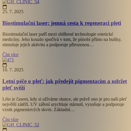
25. 7. 2025
Biostimulační laser: jemná cesta k regeneraci pleti
Biostimulační laser patří mezi oblíbené technologie estetické
medicíny. Jeho kouzlo spočívá v tom, že působí přímo na buňky,
stimuluje jejich aktivitu a podporuje přirozenou…
Číst více
10. 7. 2025
Letní péče o pleť: jak předejít pigmentacím a udržet
pleť svěží
Léto je časem, kdy si užíváme slunce, ale právě ono je pro naši pleť
největší zátěží. UV záření urychluje stárnutí, vysušuje a podporuje
vznik pigmentových skvrn. Základní…
Číst více