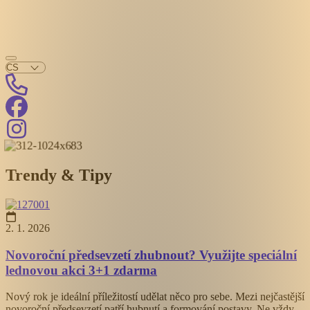
Trendy & Tipy
2. 1. 2026
Novoroční předsevzetí zhubnout? Využijte speciální
lednovou akci 3+1 zdarma
Nový rok je ideální příležitostí udělat něco pro sebe. Mezi nejčastější
novoroční předsevzetí patří hubnutí a formování postavy. Ne vždy