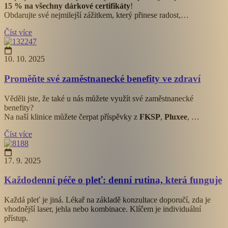
15 % na všechny dárkové certifikáty
!
Obdarujte své nejmilejší zážitkem, který přinese radost,…
Číst více
10. 10. 2025
Proměňte své zaměstnanecké benefity ve zdraví
Věděli jste, že také u nás můžete využít své zaměstnanecké
benefity?
Na naší klinice můžete čerpat příspěvky z
FKSP
,
Pluxee
, …
Číst více
17. 9. 2025
Každodenní péče o pleť: denní rutina, která funguje
Každá pleť je jiná. Lékař na základě konzultace doporučí, zda je
vhodnější laser, jehla nebo kombinace. Klíčem je individuální
přístup.