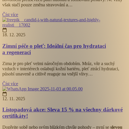
však stačí pouze změna stravování a…
Číst více
18. 12. 2025
Zimní péče o pleť: Ideální čas pro hydrataci
a regeneraci
Zima je pro pleť velmi náročným obdobím. Mráz, vítr a suchý
vzduch v interiérech oslabují kožní bariéru, pleť ztrácí hydrataci,
působí unaveně a citlivě reaguje na vnější vlivy…
Číst více
12. 11. 2025
Listopadová akce: Sleva 15 % na všechny dárkové
certifikáty!
Dopřejte sobě nebo svým blízkým chvíle pohody – nyní se
slevou